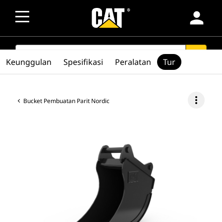
person
SEARCH
search
Keunggulan
Spesifikasi
Peralatan
Tur
more_vert
Bucket Pembuatan Parit Nordic