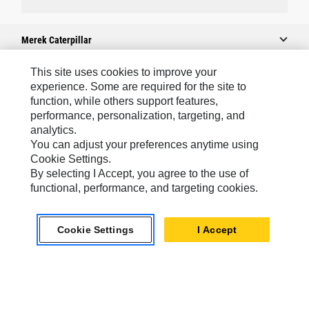
Merek Caterpillar
This site uses cookies to improve your
experience. Some are required for the site to
Caterpillar.com
function, while others support features,
performance, personalization, targeting, and
Hubungi Caterpillar
analytics.
Preferensi Pemasaran Saya
You can adjust your preferences anytime using
Cookie Settings.
Peta Situs
By selecting I Accept, you agree to the use of
Cookie Settings
functional, performance, and targeting cookies.
Hukum
Cookie Settings
I Accept
Privasi
Asia Tenggara
© 2026 Caterpillar. Hak Dilindungi UU.