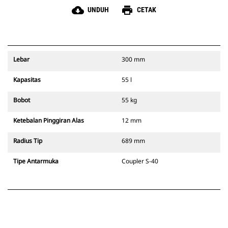
cloud_download
print
UNDUH
CETAK
Lebar
300 mm
Kapasitas
55 l
Bobot
55 kg
Ketebalan Pinggiran Alas
12 mm
Radius Tip
689 mm
Tipe Antarmuka
Coupler S-40