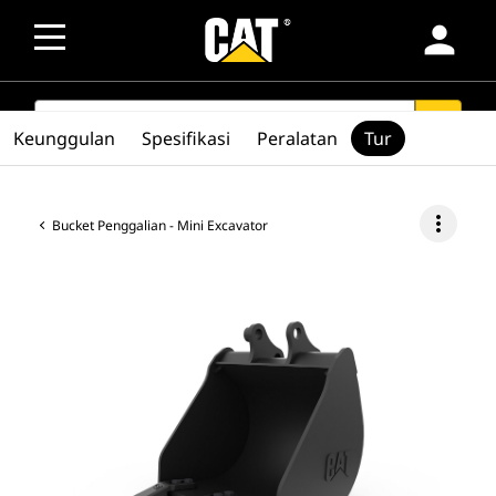
person
SEARCH
search
Keunggulan
Spesifikasi
Peralatan
Tur
more_vert
Bucket Penggalian - Mini Excavator