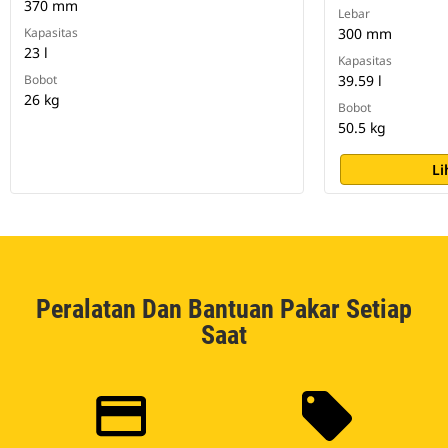
370 mm
Lebar
Kapasitas
300 mm
23 l
Kapasitas
Bobot
39.59 l
26 kg
Bobot
50.5 kg
Li
Peralatan Dan Bantuan Pakar Setiap
Saat