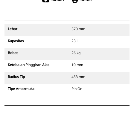
cloud_download
print
Lebar
370 mm
Kapasitas
23 l
Bobot
26 kg
Ketebalan Pinggiran Alas
10 mm
Radius Tip
453 mm
Tipe Antarmuka
Pin On