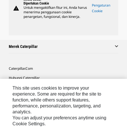
Diperlukan Cookie
Pengaturan
warning
Untuk mengaktifkan fitur ini, Anda harus
Cookie
menerima penggunaan cookie
penargetan, fungsional, dan kinerja.
Merek Caterpillar
Caterpillar.com
Hubungi Caterpillar
Preferensi Pemasaran Saya
This site uses cookies to improve your
experience. Some are required for the site to
Peta Situs
function, while others support features,
performance, personalization, targeting, and
Cookie Settings
analytics.
Hukum
You can adjust your preferences anytime using
Cookie Settings.
Privasi