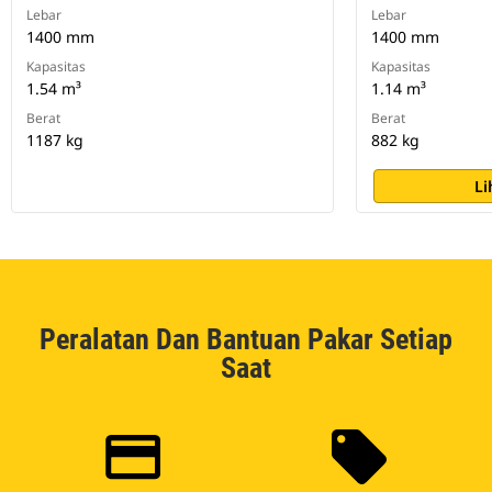
Lebar
Lebar
1400 mm
1400 mm
Kapasitas
Kapasitas
1.54 m³
1.14 m³
Berat
Berat
1187 kg
882 kg
Li
Peralatan Dan Bantuan Pakar Setiap
Saat