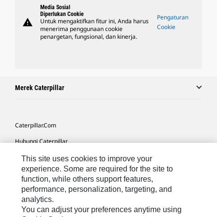
Media Sosial
Diperlukan Cookie
Pengaturan
warning
Untuk mengaktifkan fitur ini, Anda harus
Cookie
menerima penggunaan cookie
penargetan, fungsional, dan kinerja.
Merek Caterpillar
Caterpillar.com
Hubungi Caterpillar
Preferensi Pemasaran Saya
This site uses cookies to improve your
experience. Some are required for the site to
Peta Situs
function, while others support features,
performance, personalization, targeting, and
Cookie Settings
analytics.
Hukum
You can adjust your preferences anytime using