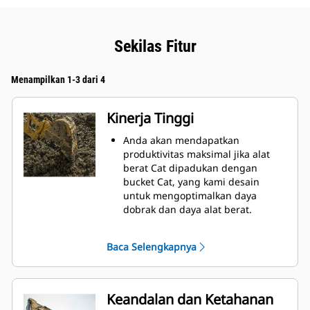
Sekilas Fitur
Menampilkan 1-3 dari 4
Kinerja Tinggi
Anda akan mendapatkan
produktivitas maksimal jika alat
berat Cat dipadukan dengan
bucket Cat, yang kami desain
untuk mengoptimalkan daya
dobrak dan daya alat berat.
Profil selubung radius ganda
meningkatkan aliran material ke
Baca Selengkapnya
bucket. Jarak bebas heel
tambahan memastikan bagian
bawah bucket tidak menyeret
sehingga mengurangi biaya
Keandalan dan Ketahanan
perawatan.