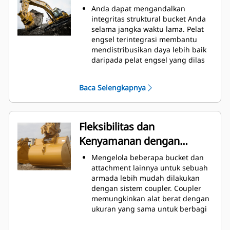
Konsumsi bahan bakar mencapai
Anda dapat mengandalkan
puncaknya selama penggalian.
integritas struktural bucket Anda
Bucket Cat didesain untuk
selama jangka waktu lama. Pelat
memotong material dengan cepat
engsel terintegrasi membantu
untuk meningkatkan keseluruhan
mendistribusikan daya lebih baik
efisiensi operasi alat berat.
daripada pelat engsel yang dilas
Memuat lebih banyak material
Bucket Cat diproduksi dengan
dalam waktu yang singkat. Bentuk
kekuatan tinggi, baja anti-abrasi,
Baca Selengkapnya
bucket dan sidebar menjaga
terutama di area keausan
sebagian besar material berada di
berlebih.
dalam bucket untuk setiap
Lindungi area keausan tinggi pada
pemuatan.
bucket yang paling banyak
Fleksibilitas dan
mengenai material dengan
Kenyamanan dengan
Peralatan Pengolah Tanah (GET,
Ground Engaging Tools) Cat.
Coupler
Mengelola beberapa bucket dan
Dapatkan produksi yang lebih
attachment lainnya untuk sebuah
tinggi dalam aplikasi berat,
armada lebih mudah dilakukan
penetrasi yang lebih mudah ke
dengan sistem coupler. Coupler
tumpukan, dan waktu siklus yang
memungkinkan alat berat dengan
lebih cepat dengan GET Cat
®
ukuran yang sama untuk berbagi
Advansys
™
dan attachment dapat diganti
Pasang dan lepaskan tip lebih
dalam beberapa detik tanpa