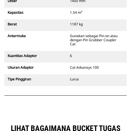
Lebar
1400 mm
garis pandang operator.
Pin Grabber Coupler Cat
Kapasitas
1.54 m³
kompatibel dengan excavator
bertrack 311-352 dan semua
Berat
1187 kg
excavator beroda. Trenching width
coupler juga tersedia.
Antarmuka
Gunakan sebagai Pin-on atau
Attachment yang kompatibel
dengan Pin Grabber Coupler
dengan sistem Coupler Khusus
Cat
CW menggunakan engsel quick
coupler yang tetap. Coupler
Kuantitas Adaptor
6
Khusus CW memiliki sistem
penguncian jenis baji untuk
Ukuran Adaptor
Cat Advansys 100
memastikan attachment selalu
terpasang kencang.
Tipe Pinggiran
Lurus
Coupler Khusus CW tersedia untuk
semua excavator bertrack dan
excavator beroda.
LIHAT BAGAIMANA BUCKET TUGAS