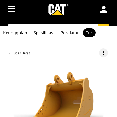
person
SEARCH
search
Keunggulan
Spesifikasi
Peralatan
Tur
more_vert
Tugas Berat