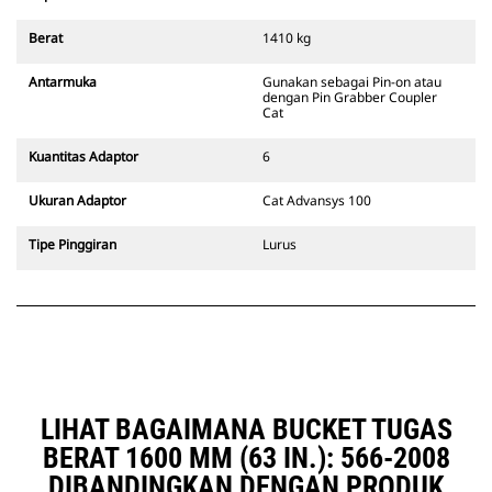
kompatibel dengan excavator
bertrack 311-352 dan semua
Berat
1410 kg
excavator beroda. Trenching width
coupler juga tersedia.
Antarmuka
Gunakan sebagai Pin-on atau
Attachment yang kompatibel
dengan Pin Grabber Coupler
dengan sistem Coupler Khusus
Cat
CW menggunakan engsel quick
coupler yang tetap. Coupler
Kuantitas Adaptor
6
Khusus CW memiliki sistem
penguncian jenis baji untuk
Ukuran Adaptor
Cat Advansys 100
memastikan attachment selalu
terpasang kencang.
Tipe Pinggiran
Lurus
Coupler Khusus CW tersedia untuk
semua excavator bertrack dan
excavator beroda.
LIHAT BAGAIMANA BUCKET TUGAS
BERAT 1600 MM (63 IN.): 566-2008
DIBANDINGKAN DENGAN PRODUK