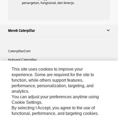
penargetan, fungsional, dan kinerja.
Merek Caterpillar
Caterpillar.com
Hubungi Caterpillar
Preferensi Pemasaran Saya
This site uses cookies to improve your
experience. Some are required for the site to
Peta Situs
function, while others support features,
performance, personalization, targeting, and
Cookie Settings
analytics.
Hukum
You can adjust your preferences anytime using
Cookie Settings.
Privasi
By selecting I Accept, you agree to the use of
functional, performance, and targeting cookies.