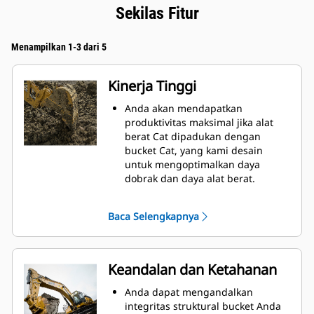
Sekilas Fitur
Menampilkan 1-3 dari 5
Kinerja Tinggi
Anda akan mendapatkan
produktivitas maksimal jika alat
berat Cat dipadukan dengan
bucket Cat, yang kami desain
untuk mengoptimalkan daya
dobrak dan daya alat berat.
Profil selubung radius ganda
meningkatkan aliran material ke
Baca Selengkapnya
bucket. Jarak bebas heel
tambahan memastikan bagian
bawah bucket tidak menyeret
sehingga mengurangi biaya
Keandalan dan Ketahanan
perawatan.
Konsumsi bahan bakar mencapai
Anda dapat mengandalkan
puncaknya selama penggalian.
integritas struktural bucket Anda