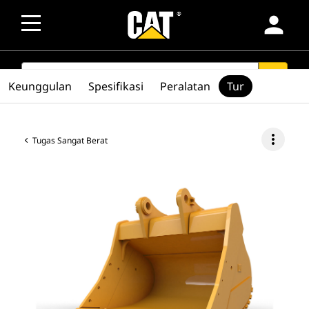
person
SEARCH
search
Keunggulan
Spesifikasi
Peralatan
Tur
more_vert
Tugas Sangat Berat