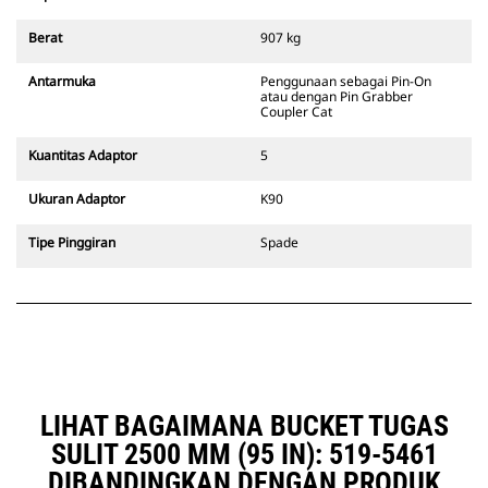
Pin Grabber Coupler Cat
kompatibel dengan excavator
Berat
907 kg
bertrack 311-352 dan semua
excavator beroda. Trenching width
Antarmuka
Penggunaan sebagai Pin-On
coupler juga tersedia.
atau dengan Pin Grabber
Attachment yang kompatibel
Coupler Cat
dengan sistem Coupler Khusus
CW menggunakan engsel quick
Kuantitas Adaptor
5
coupler yang tetap. Coupler
Khusus CW memiliki sistem
Ukuran Adaptor
K90
penguncian jenis baji untuk
memastikan attachment selalu
Tipe Pinggiran
Spade
terpasang kencang.
Coupler Khusus CW tersedia untuk
semua excavator bertrack dan
excavator beroda.
LIHAT BAGAIMANA BUCKET TUGAS
SULIT 2500 MM (95 IN): 519-5461
DIBANDINGKAN DENGAN PRODUK