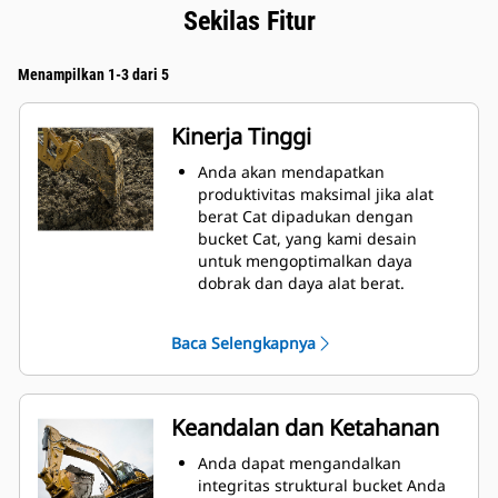
Sekilas Fitur
Menampilkan 1-3 dari 5
Kinerja Tinggi
Anda akan mendapatkan
produktivitas maksimal jika alat
berat Cat dipadukan dengan
bucket Cat, yang kami desain
untuk mengoptimalkan daya
dobrak dan daya alat berat.
Profil selubung radius ganda
meningkatkan aliran material ke
Baca Selengkapnya
bucket. Jarak bebas heel
tambahan memastikan bagian
bawah bucket tidak menyeret,
sehingga mengurangi biaya
Keandalan dan Ketahanan
perawatan.
Konsumsi bahan bakar mencapai
Anda dapat mengandalkan
puncaknya selama penggalian.
integritas struktural bucket Anda