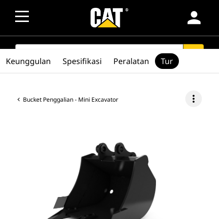
person
SEARCH
search
Keunggulan
Spesifikasi
Peralatan
Tur
more_vert
Bucket Penggalian - Mini Excavator