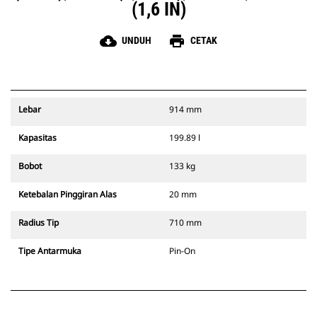
(1,6 IN)
cloud_download
print
UNDUH
CETAK
Lebar
914 mm
Kapasitas
199.89 l
Bobot
133 kg
Ketebalan Pinggiran Alas
20 mm
Radius Tip
710 mm
Tipe Antarmuka
Pin-On