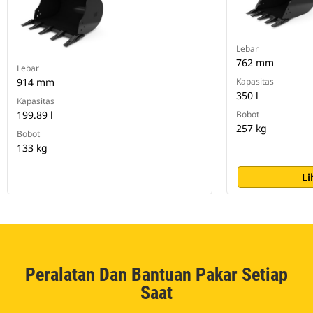
Lebar
762 mm
Lebar
914 mm
Kapasitas
350 l
Kapasitas
199.89 l
Bobot
257 kg
Bobot
133 kg
Li
Peralatan Dan Bantuan Pakar Setiap
Saat