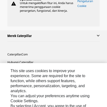
Pengaturan
warning
Untuk mengaktifkan fitur ini, Anda harus
Cookie
menerima penggunaan cookie
penargetan, fungsional, dan kinerja.
Merek Caterpillar
Caterpillar.com
Hubungi Caterpillar
Preferensi Pemasaran Saya
This site uses cookies to improve your
experience. Some are required for the site to
Peta Situs
function, while others support features,
performance, personalization, targeting, and
Cookie Settings
analytics.
Hukum
You can adjust your preferences anytime using
Cookie Settings.
Privasi
By selecting I Accept, you agree to the use of