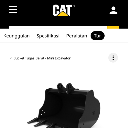
person
SEARCH
search
Keunggulan
Spesifikasi
Peralatan
Tur
more_vert
Bucket Tugas Berat - Mini Excavator