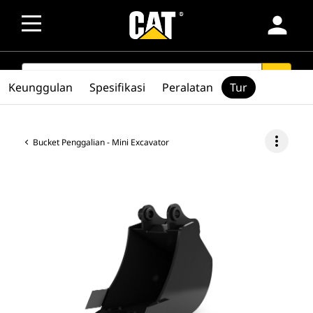
person
SEARCH
search
Keunggulan
Spesifikasi
Peralatan
Tur
more_vert
Bucket Penggalian - Mini Excavator