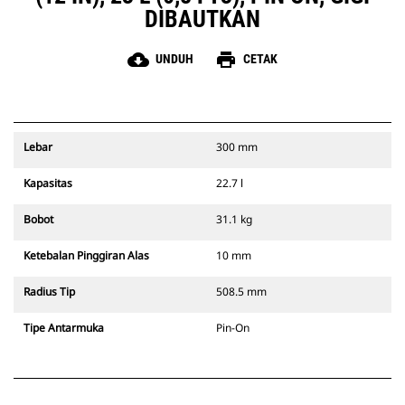
DIBAUTKAN
cloud_download
print
UNDUH
CETAK
Lebar
300 mm
Kapasitas
22.7 l
Bobot
31.1 kg
Ketebalan Pinggiran Alas
10 mm
Radius Tip
508.5 mm
Tipe Antarmuka
Pin-On