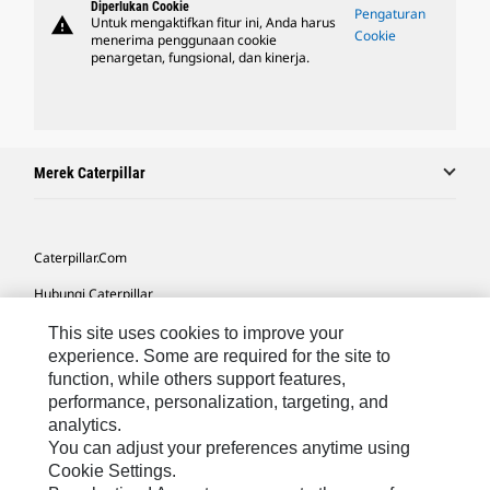
Diperlukan Cookie
Pengaturan
warning
Untuk mengaktifkan fitur ini, Anda harus
Cookie
menerima penggunaan cookie
penargetan, fungsional, dan kinerja.
Merek Caterpillar
Caterpillar.com
Hubungi Caterpillar
Preferensi Pemasaran Saya
This site uses cookies to improve your
experience. Some are required for the site to
Peta Situs
function, while others support features,
performance, personalization, targeting, and
Cookie Settings
analytics.
Hukum
You can adjust your preferences anytime using
Cookie Settings.
Privasi