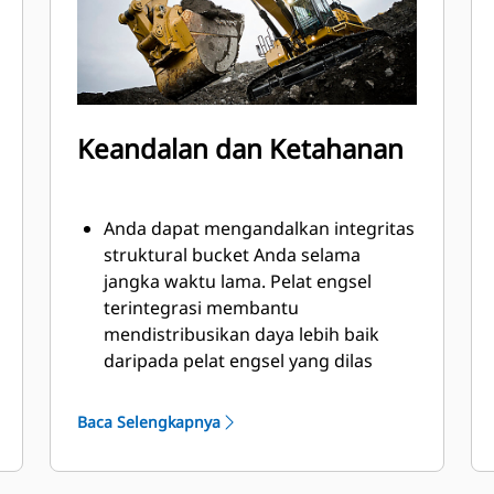
Keandalan dan Ketahanan
Anda dapat mengandalkan integritas
struktural bucket Anda selama
jangka waktu lama. Pelat engsel
terintegrasi membantu
mendistribusikan daya lebih baik
daripada pelat engsel yang dilas
Bucket Cat diproduksi dengan
kekuatan tinggi, baja anti-abrasi,
Baca Selengkapnya
terutama di area keausan berlebih.
Lindungi area keausan tinggi pada
bucket yang paling banyak mengenai