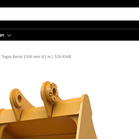
an
 Tugas Berat 1500 mm (61 in.): 528-4568