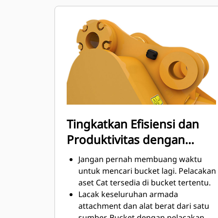
mengurangi biaya perawatan.
Konsumsi bahan bakar mencapai
puncaknya selama penggalian.
Bucket Cat didesain untuk
memotong material dengan cepat
untuk meningkatkan keseluruhan
efisiensi operasi alat berat.
Memuat lebih banyak material dalam
waktu yang singkat. Bentuk bucket
dan sidebar menjaga sebagian besar
Tingkatkan Efisiensi dan
material berada di dalam bucket
Produktivitas dengan
untuk setiap pemuatan.
Teknologi Cat Connect
Jangan pernah membuang waktu
yang Terintegrasi
untuk mencari bucket lagi. Pelacakan
aset Cat tersedia di bucket tertentu.
Lacak keseluruhan armada
attachment dan alat berat dari satu
sumber. Bucket dengan pelacakan