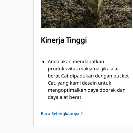
Kinerja Tinggi
Anda akan mendapatkan
produktivitas maksimal jika alat
berat Cat dipadukan dengan bucket
Cat, yang kami desain untuk
mengoptimalkan daya dobrak dan
daya alat berat.
Profil selubung radius ganda
meningkatkan aliran material ke
Baca Selengkapnya
bucket. Jarak bebas heel tambahan
memastikan bagian bawah bucket
tidak menyeret sehingga