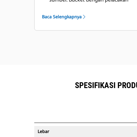
®
aset dapat dilihat dalam VisionLink
bersama peralatan yang
Baca Selengkapnya
™
berlangganan Product Link
.
Amankan aset Anda. Bucket dengan
pelacak aset mengirimkan
peringatan jika bucket keluar dari
batas lokasi kerja yang mudah untuk
disiapkan.
SPESIFIKASI PROD
Lebar