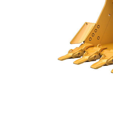
Bucket Tugas Berat 1500 Mm (61 In.): 528-4568
Keu
Ubah Model