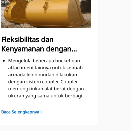
Fleksibilitas dan
Kenyamanan dengan
Coupler
Mengelola beberapa bucket dan
attachment lainnya untuk sebuah
armada lebih mudah dilakukan
dengan sistem coupler. Coupler
memungkinkan alat berat dengan
ukuran yang sama untuk berbagi
dan attachment dapat diganti dalam
beberapa detik tanpa meninggalkan
Baca Selengkapnya
kabin yang aman.
Bucket yang dapat dipasang
menggunakan pin langsung ke alat