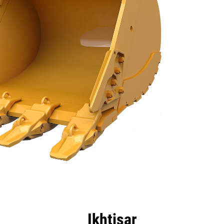
nggulan
Spesifikasi
Peralatan
Tur
Ikhtisar