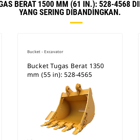
AS BERAT 1500 MM (61 IN.): 528-4568
menggunakannya dengan Pin
YANG SERING DIBANDINGKAN.
Grabber Coupler Cat atau Coupler
Khusus CW.
Bucket - Excavator
Bucket Tugas Berat 1350
mm (55 in): 528-4565