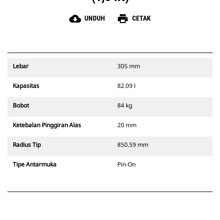
cloud_download
print
UNDUH
CETAK
Lebar
305 mm
Kapasitas
82.09 l
Bobot
84 kg
Ketebalan Pinggiran Alas
20 mm
Radius Tip
850.59 mm
Tipe Antarmuka
Pin-On