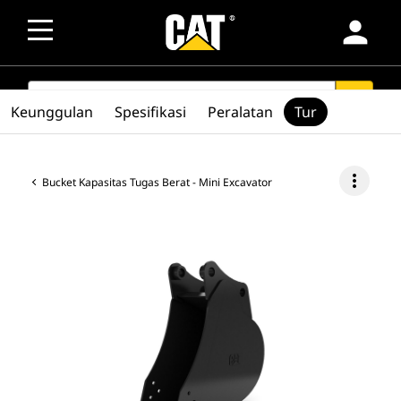
person
SEARCH
search
Keunggulan
Spesifikasi
Peralatan
Tur
more_vert
Bucket Kapasitas Tugas Berat - Mini Excavator