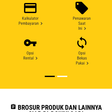
Kalkulator
Penawaran
Pembayaran
Saat
Ini
Opsi
Opsi
Rental
Bekas
Pakai
assignment
BROSUR PRODUK DAN LAINNYA