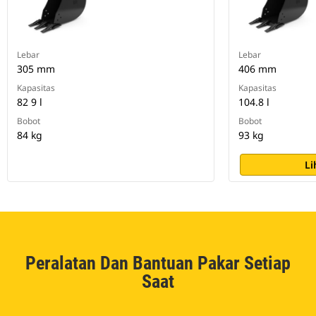
Lebar
Lebar
305 mm
406 mm
Kapasitas
Kapasitas
82 9 l
104.8 l
Bobot
Bobot
84 kg
93 kg
Li
Peralatan Dan Bantuan Pakar Setiap
Saat