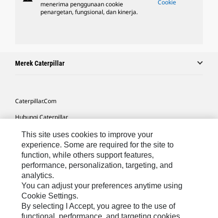
Cookie
menerima penggunaan cookie
penargetan, fungsional, dan kinerja.
Merek Caterpillar
Caterpillar.com
Hubungi Caterpillar
Preferensi Pemasaran Saya
This site uses cookies to improve your
experience. Some are required for the site to
Peta Situs
function, while others support features,
performance, personalization, targeting, and
Cookie Settings
analytics.
Hukum
You can adjust your preferences anytime using
Cookie Settings.
Privasi
By selecting I Accept, you agree to the use of
functional, performance, and targeting cookies.