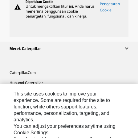
Diperlukan Cookie
Pengaturan
warning
Untuk mengaktifkan fitur ini, Anda harus
Cookie
menerima penggunaan cookie
penargetan, fungsional, dan kinerja.
Merek Caterpillar
Caterpillar.com
Hubungi Caterpillar
Preferensi Pemasaran Saya
This site uses cookies to improve your
experience. Some are required for the site to
Peta Situs
function, while others support features,
performance, personalization, targeting, and
Cookie Settings
analytics.
Hukum
You can adjust your preferences anytime using
Cookie Settings.
Privasi