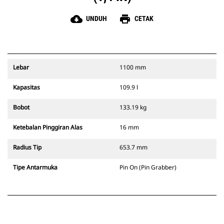
cloud_download
print
UNDUH
CETAK
Lebar
1100 mm
Kapasitas
109.9 l
Bobot
133.19 kg
Ketebalan Pinggiran Alas
16 mm
Radius Tip
653.7 mm
Tipe Antarmuka
Pin On (Pin Grabber)