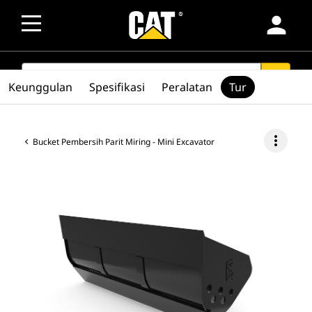
person
SEARCH
search
Keunggulan
Spesifikasi
Peralatan
Tur
more_vert
Bucket Pembersih Parit Miring - Mini Excavator