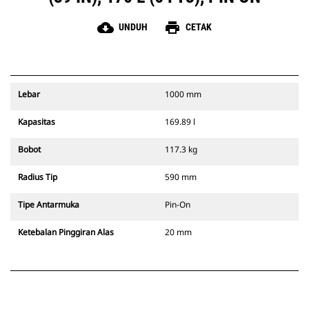
cloud_download
print
UNDUH
CETAK
Lebar
1000 mm
Kapasitas
169.89 l
Bobot
117.3 kg
Radius Tip
590 mm
Tipe Antarmuka
Pin-On
Ketebalan Pinggiran Alas
20 mm