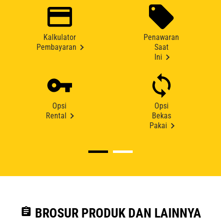
Kalkulator
Penawaran
Pembayaran
Saat
Ini
Opsi
Opsi
Rental
Bekas
Pakai
assignment
BROSUR PRODUK DAN LAINNYA