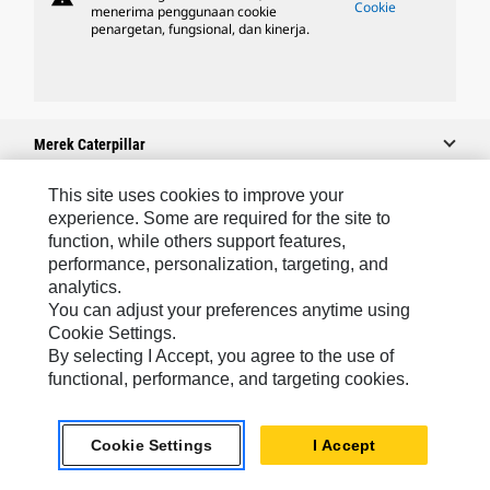
Cookie
menerima penggunaan cookie
penargetan, fungsional, dan kinerja.
Merek Caterpillar
This site uses cookies to improve your
experience. Some are required for the site to
Caterpillar.com
function, while others support features,
performance, personalization, targeting, and
Hubungi Caterpillar
analytics.
Preferensi Pemasaran Saya
You can adjust your preferences anytime using
Cookie Settings.
Peta Situs
By selecting I Accept, you agree to the use of
Cookie Settings
functional, performance, and targeting cookies.
Hukum
Cookie Settings
I Accept
Privasi