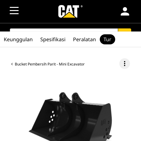
person
SEARCH
search
Keunggulan
Spesifikasi
Peralatan
Tur
more_vert
Bucket Pembersih Parit - Mini Excavator