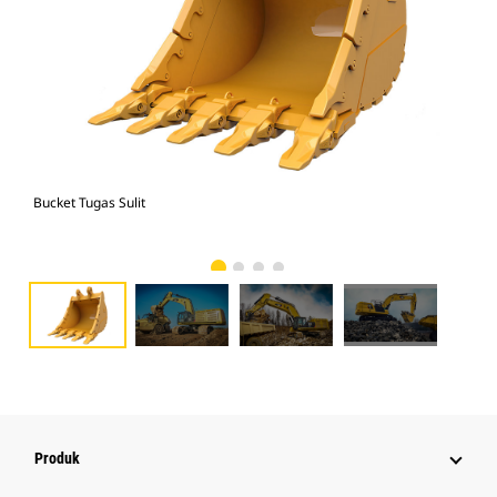
Bucket Tugas Sulit
374
Suli
Produk