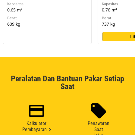
Kapasitas
Kapasitas
0.65 m³
0.76 m³
Berat
Berat
609 kg
737 kg
Li
Peralatan Dan Bantuan Pakar Setiap
Saat
Kalkulator
Penawaran
Pembayaran
Saat