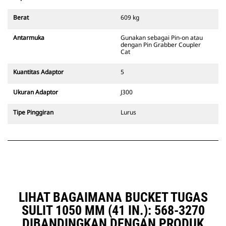
kompatibel dengan excavator
bertrack 311-352 dan semua
Berat
609 kg
excavator beroda. Trenching width
coupler juga tersedia.
Antarmuka
Gunakan sebagai Pin-on atau
Attachment yang kompatibel
dengan Pin Grabber Coupler
dengan sistem Coupler Khusus
Cat
CW menggunakan engsel quick
coupler yang tetap. Coupler
Kuantitas Adaptor
5
Khusus CW memiliki sistem
penguncian jenis baji untuk
Ukuran Adaptor
J300
memastikan attachment selalu
terpasang kencang.
Tipe Pinggiran
Lurus
Coupler Khusus CW tersedia untuk
semua excavator bertrack dan
excavator beroda.
LIHAT BAGAIMANA BUCKET TUGAS
SULIT 1050 MM (41 IN.): 568-3270
DIBANDINGKAN DENGAN PRODUK