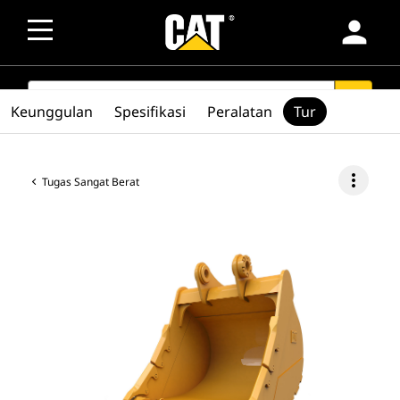
person
SEARCH
search
Keunggulan
Spesifikasi
Peralatan
Tur
more_vert
Tugas Sangat Berat