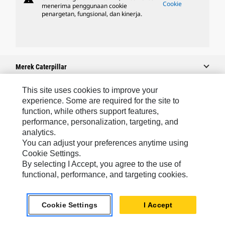
Cookie
menerima penggunaan cookie
penargetan, fungsional, dan kinerja.
Merek Caterpillar
This site uses cookies to improve your
experience. Some are required for the site to
Caterpillar.com
function, while others support features,
performance, personalization, targeting, and
Hubungi Caterpillar
analytics.
Preferensi Pemasaran Saya
You can adjust your preferences anytime using
Cookie Settings.
Peta Situs
By selecting I Accept, you agree to the use of
Cookie Settings
functional, performance, and targeting cookies.
Hukum
Cookie Settings
I Accept
Privasi