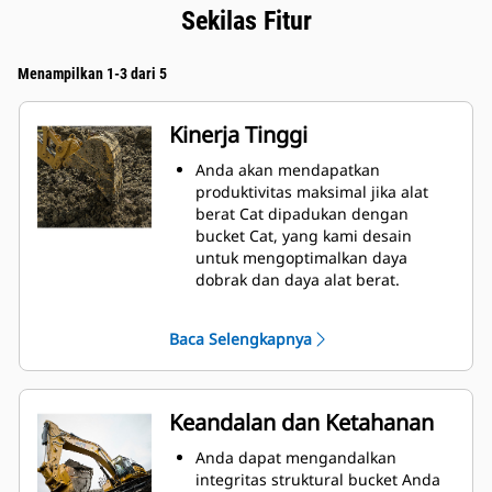
Sekilas Fitur
Menampilkan 1-3 dari 5
Kinerja Tinggi
Anda akan mendapatkan
produktivitas maksimal jika alat
berat Cat dipadukan dengan
bucket Cat, yang kami desain
untuk mengoptimalkan daya
dobrak dan daya alat berat.
Profil selubung radius ganda
meningkatkan aliran material ke
Baca Selengkapnya
bucket. Jarak bebas heel
tambahan memastikan bagian
bawah bucket tidak menyeret
sehingga mengurangi biaya
Keandalan dan Ketahanan
perawatan.
Konsumsi bahan bakar mencapai
Anda dapat mengandalkan
puncaknya selama penggalian.
integritas struktural bucket Anda