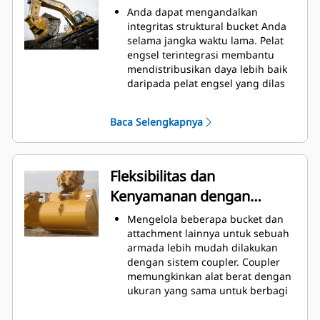
Konsumsi bahan bakar mencapai
Anda dapat mengandalkan
puncaknya selama penggalian.
integritas struktural bucket Anda
Bucket Cat didesain untuk
selama jangka waktu lama. Pelat
memotong material dengan cepat
engsel terintegrasi membantu
untuk meningkatkan keseluruhan
mendistribusikan daya lebih baik
efisiensi operasi alat berat.
daripada pelat engsel yang dilas
Memuat lebih banyak material
Bucket Cat diproduksi dengan
dalam waktu yang singkat. Bentuk
kekuatan tinggi, baja anti-abrasi,
Baca Selengkapnya
bucket dan sidebar menjaga
terutama di area keausan
sebagian besar material berada di
berlebih.
dalam bucket untuk setiap
Lindungi area keausan tinggi pada
pemuatan.
bucket yang paling banyak
Fleksibilitas dan
mengenai material dengan
Kenyamanan dengan
Peralatan Pengolah Tanah (GET,
Ground Engaging Tools) Cat.
Coupler
Mengelola beberapa bucket dan
Dapatkan produksi yang lebih
attachment lainnya untuk sebuah
tinggi dalam aplikasi berat,
armada lebih mudah dilakukan
penetrasi yang lebih mudah ke
dengan sistem coupler. Coupler
tumpukan, dan waktu siklus yang
memungkinkan alat berat dengan
lebih cepat dengan GET Cat
®
ukuran yang sama untuk berbagi
Advansys
™
dan attachment dapat diganti
Pasang dan lepaskan tip lebih
dalam beberapa detik tanpa