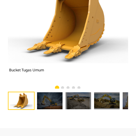
Bucket Tugas Umum
336