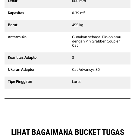
Lebar
600 mm
garis pandang operator.
Pin Grabber Coupler Cat
Kapasitas
0.39 m³
kompatibel dengan excavator
bertrack 311-352 dan semua
Berat
455 kg
excavator beroda. Trenching width
coupler juga tersedia.
Antarmuka
Gunakan sebagai Pin-on atau
Attachment yang kompatibel
dengan Pin Grabber Coupler
dengan sistem Coupler Khusus
Cat
CW menggunakan engsel quick
coupler yang tetap. Coupler
Kuantitas Adaptor
3
Khusus CW memiliki sistem
penguncian jenis baji untuk
Ukuran Adaptor
Cat Advansys 80
memastikan attachment selalu
terpasang kencang.
Tipe Pinggiran
Lurus
Coupler Khusus CW tersedia untuk
semua excavator bertrack dan
excavator beroda.
LIHAT BAGAIMANA BUCKET TUGAS