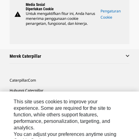
Media Sosial
Diperlukan Cookie
Pengaturan
warning
Untuk mengaktifkan fitur ini, Anda harus
Cookie
menerima penggunaan cookie
penargetan, fungsional, dan kinerja.
Merek Caterpillar
Caterpillar.com
Hubungi Caterpillar
Preferensi Pemasaran Saya
This site uses cookies to improve your
experience. Some are required for the site to
Peta Situs
function, while others support features,
performance, personalization, targeting, and
Cookie Settings
analytics.
Hukum
You can adjust your preferences anytime using