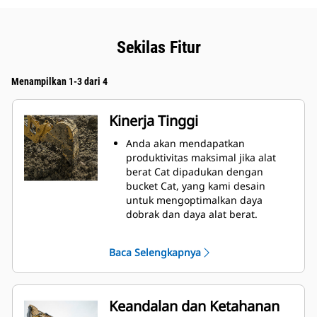
Sekilas Fitur
Menampilkan 1-3 dari 4
Kinerja Tinggi
Anda akan mendapatkan
produktivitas maksimal jika alat
berat Cat dipadukan dengan
bucket Cat, yang kami desain
untuk mengoptimalkan daya
dobrak dan daya alat berat.
Profil selubung radius ganda
meningkatkan aliran material ke
Baca Selengkapnya
bucket. Jarak bebas heel
tambahan memastikan bagian
bawah bucket tidak menyeret
sehingga mengurangi biaya
Keandalan dan Ketahanan
perawatan.