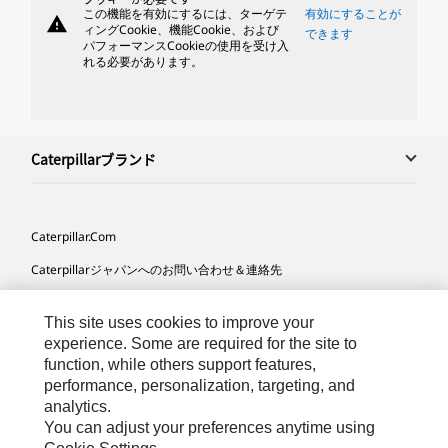
この機能を有効にするには、ターゲテ
有効にすることが
warning
ィングCookie、機能Cookie、および
できます
パフォーマンスCookieの使用を受け入
れる必要があります。
Caterpillarブランド
Caterpillar.com
Caterpillarジャパンへのお問い合わせ＆連絡先
マイマーケティング情報配信設定
This site uses cookies to improve your
サイト･マップ
experience. Some are required for the site to
function, while others support features,
Cookie Settings
performance, personalization, targeting, and
法的事項
analytics.
You can adjust your preferences anytime using
プライバシー