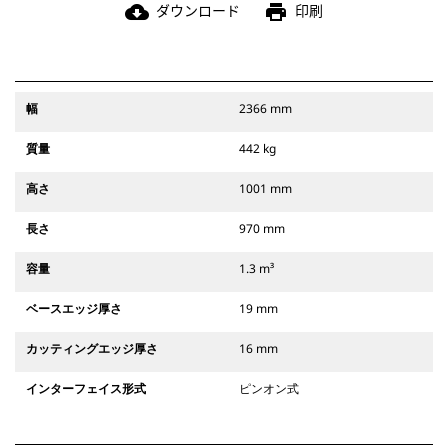
ダウンロード
印刷
cloud_download
print
幅
2366 mm
質量
442 kg
高さ
1001 mm
長さ
970 mm
容量
1.3 m³
ベースエッジ厚さ
19 mm
カッティングエッジ厚さ
16 mm
インターフェイス形式
ピンオン式