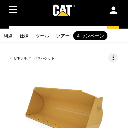
person
SEARCH
search
利点
仕様
ツール
ツアー
キャンペーン
more_vert
ゼネラルパーパスバケット