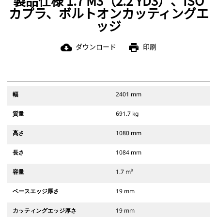
製品仕様 1.7 M3（2.2 YD3）、ISO
カプラ、ボルトオンカッティングエ
ッジ
ダウンロード
印刷
cloud_download
print
幅
2401 mm
質量
691.7 kg
高さ
1080 mm
長さ
1084 mm
容量
1.7 m³
ベースエッジ厚さ
19 mm
カッティングエッジ厚さ
19 mm