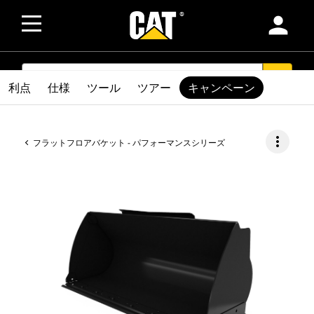
person
SEARCH
search
利点
仕様
ツール
ツアー
キャンペーン
more_vert
フラットフロアバケット - パフォーマンスシリーズ