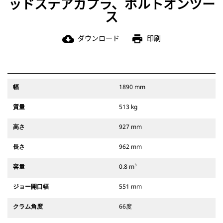
ッドステアカプラ、ボルトオンツー
ス
ダウンロード
印刷
cloud_download
print
幅
1890 mm
質量
513 kg
高さ
927 mm
長さ
962 mm
容量
0.8 m³
ジョー開口幅
551 mm
クラム角度
66度