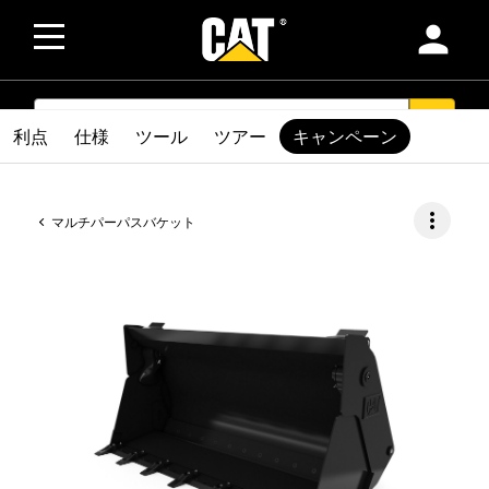
person
SEARCH
search
利点
仕様
ツール
ツアー
キャンペーン
more_vert
マルチパーパスバケット