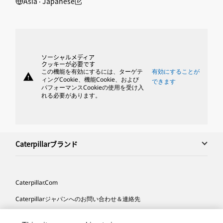
Asia ‧ Japanese
ソーシャルメディア
クッキーが必要です
この機能を有効にするには、ターゲテ
有効にすることが
warning
ィングCookie、機能Cookie、および
できます
パフォーマンスCookieの使用を受け入
れる必要があります。
Caterpillarブランド
Caterpillar.com
Caterpillarジャパンへのお問い合わせ＆連絡先
マイマーケティング情報配信設定