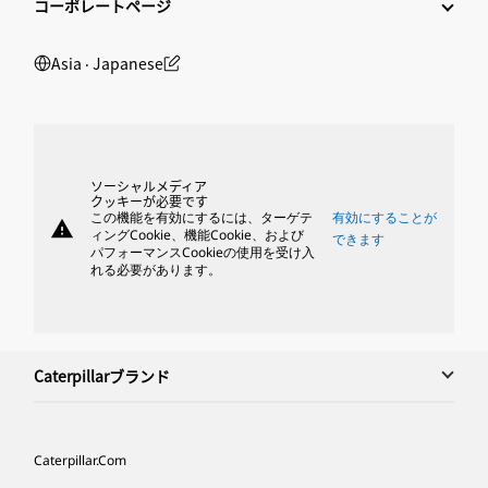
コーポレートページ
Asia ‧ Japanese
ソーシャルメディア
クッキーが必要です
この機能を有効にするには、ターゲテ
有効にすることが
warning
ィングCookie、機能Cookie、および
できます
パフォーマンスCookieの使用を受け入
れる必要があります。
Caterpillarブランド
Caterpillar.com