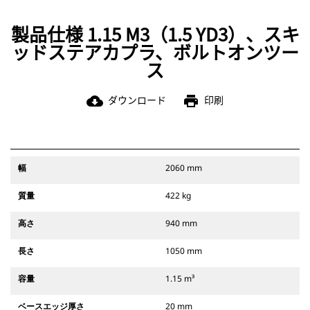
製品仕様 1.15 M3（1.5 YD3）、スキ
ッドステアカプラ、ボルトオンツー
ス
ダウンロード
印刷
cloud_download
print
幅
2060 mm
質量
422 kg
高さ
940 mm
長さ
1050 mm
容量
1.15 m³
ベースエッジ厚さ
20 mm