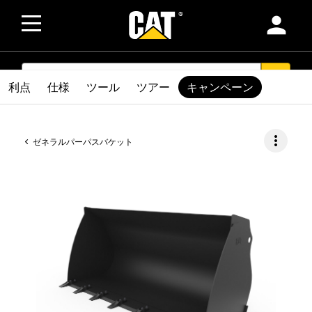
person
SEARCH
search
利点
仕様
ツール
ツアー
キャンペーン
more_vert
ゼネラルパーパスバケット