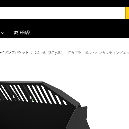
s
純正部品
ハイダンプバケット
2.1 m3（2.7 yd3）、ITカプラ、ボルトオンカッティングエ