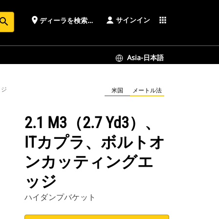
サインイン
place
apps
ディーラを検索する
earch
Asia-日本語
ッジ
米国
メートル法
2.1 M3（2.7 Yd3）、
ITカプラ、ボルトオ
ンカッティングエ
ッジ
ハイダンプバケット