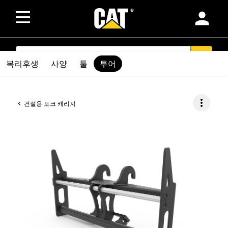
person
SEARCH
search
복리후생
사양
툴
투어
more_vert
건설용 포크 캐리지