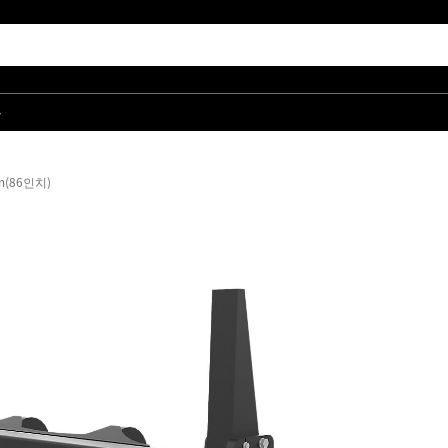
품
m(86인치)