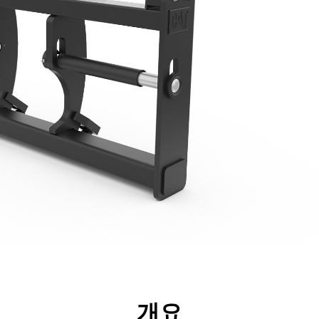
리후생
사양
툴
투어
개요