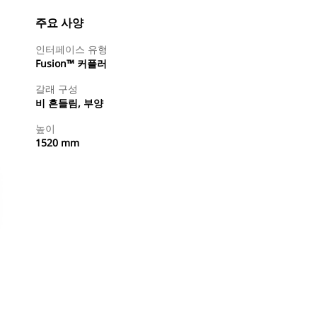
주요 사양
인터페이스 유형
Fusion™ 커플러
갈래 구성
비 흔들림, 부양
높이
1520 mm
지금 구매
견적 요청