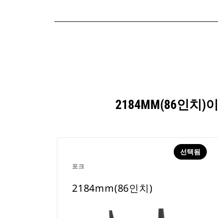
2184MM(86인
선택됨
포크
2184mm(86인치)