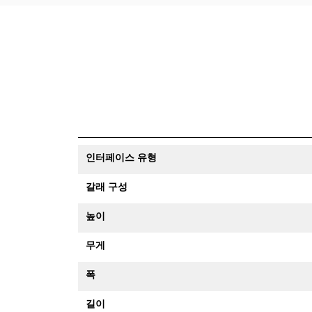
인터페이스 유형
갈래 구성
높이
무게
폭
길이