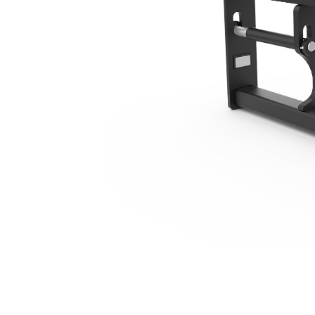
2184mm(86인치)
복
모델 변경