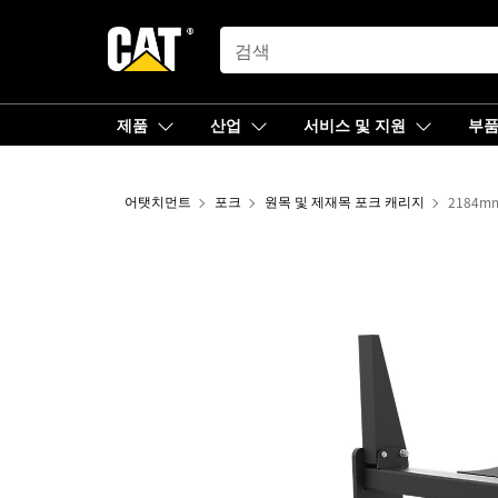
SEARCH
제품
산업
서비스 및 지원
부
어탯치먼트
포크
원목 및 제재목 포크 캐리지
2184m