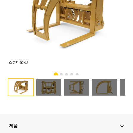
스튜디오 샷
전
제품