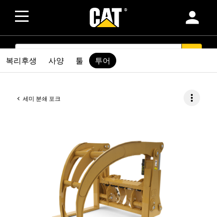
person
SEARCH
search
복리후생
사양
툴
투어
more_vert
세미 분쇄 포크