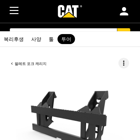
person
SEARCH
search
복리후생
사양
툴
투어
more_vert
팔레트 포크 캐리지