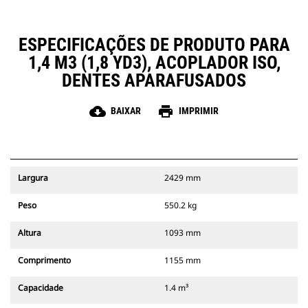
ESPECIFICAÇÕES DE PRODUTO PARA
1,4 M3 (1,8 YD3), ACOPLADOR ISO,
DENTES APARAFUSADOS
cloud_download
print
BAIXAR
IMPRIMIR
Largura
2429 mm
Peso
550.2 kg
Altura
1093 mm
Comprimento
1155 mm
Capacidade
1.4 m³