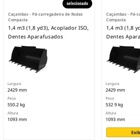
selecionado
Caçambas - Pá-carregadeira de Rodas
Caçambas - Pá-c
Compacta
Compacta
1,4 m3 (1,8 yd3), Acoplador ISO,
1,4 m3 (1,8 y
Dentes Aparafusados
Dentes Apar
Largura
Largura
2429 mm
2429 mm
Peso
Peso
550.2 kg
532 9 kg
Altura
Altura
1093 mm
1093 mm
Exib