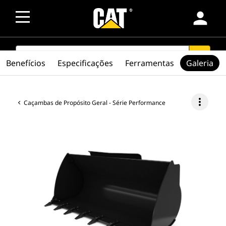
person
SEARCH
search
Benefícios
Especificações
Ferramentas
Galeria
more_vert
Caçambas de Propósito Geral - Série Performance