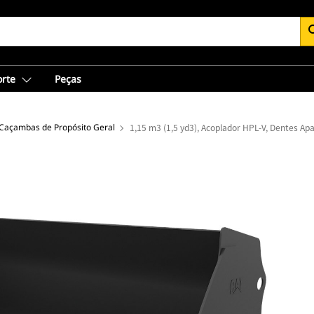
se
orte
Peças
Caçambas de Propósito Geral
1,15 m3 (1,5 yd3), Acoplador HPL-V, Dentes Ap