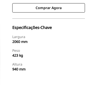
Comprar Agora
Especificações-Chave
Largura
2060 mm
Peso
423 kg
Altura
940 mm
Comprar Agora
Consulte O Preço