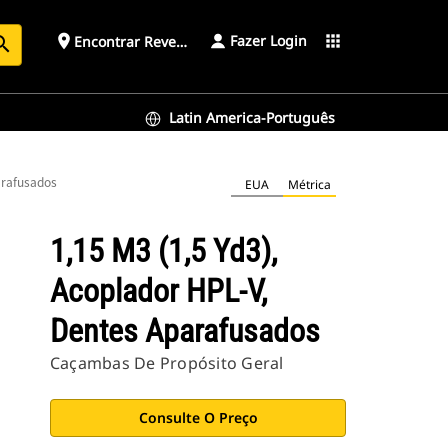
Fazer Login
place
apps
Encontrar Revendedor
arch
Latin America-Português
arafusados
EUA
Métrica
1,15 M3 (1,5 Yd3),
Acoplador HPL-V,
Dentes Aparafusados
Caçambas De Propósito Geral
Consulte O Preço