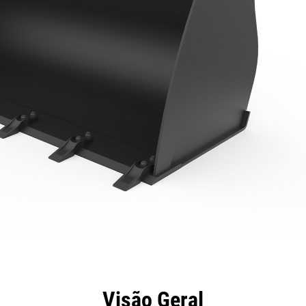
efícios
Especificações
Ferramentas
Galeria
Visão Geral