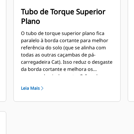
Tubo de Torque Superior
Plano
O tubo de torque superior plano fica
paralelo à borda cortante para melhor
referência do solo (que se alinha com
todas as outras caçambas de pá-
carregadeira Cat). Isso reduz o desgaste
da borda cortante e melhora os
recursos de nivelamento. O ângulo e o
posicionamento da borda podem ser
Leia Mais
mais fáceis de medir de dentro da
cabine.