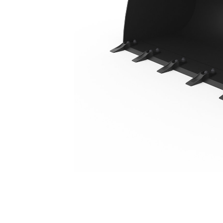
1,15 M3 (1,5 Yd3), Acoplador HPL-V, Dentes Aparafusados
Ben
Alterar Modelo