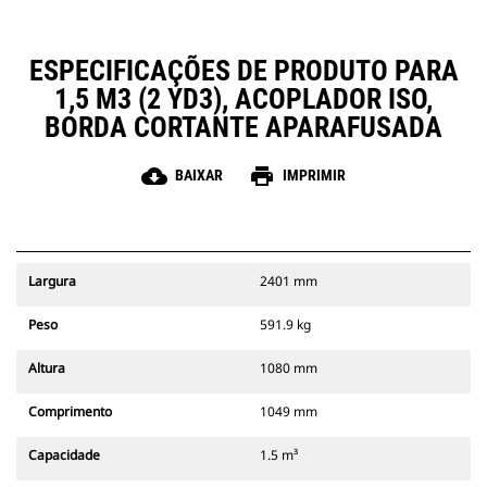
ESPECIFICAÇÕES DE PRODUTO PARA
1,5 M3 (2 YD3), ACOPLADOR ISO,
BORDA CORTANTE APARAFUSADA
cloud_download
print
BAIXAR
IMPRIMIR
Largura
2401 mm
Peso
591.9 kg
Altura
1080 mm
Comprimento
1049 mm
Capacidade
1.5 m³