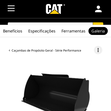
person
SEARCH
search
Benefícios
Especificações
Ferramentas
Galeria
more_vert
Caçambas de Propósito Geral - Série Performance