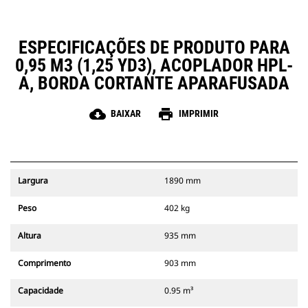
ESPECIFICAÇÕES DE PRODUTO PARA
0,95 M3 (1,25 YD3), ACOPLADOR HPL-
A, BORDA CORTANTE APARAFUSADA
cloud_download
print
BAIXAR
IMPRIMIR
Largura
1890 mm
Peso
402 kg
Altura
935 mm
Comprimento
903 mm
Capacidade
0.95 m³