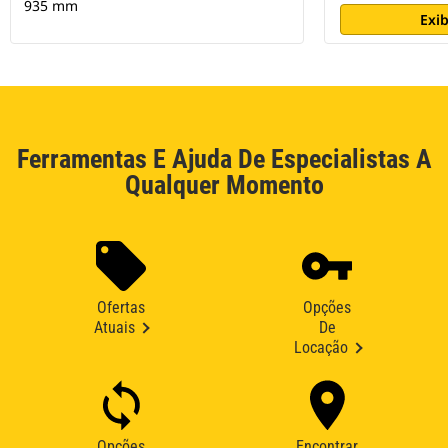
935 mm
Exib
Ferramentas E Ajuda De Especialistas A
Qualquer Momento
Ofertas
Opções
Atuais
De
Locação
Opções
Encontrar