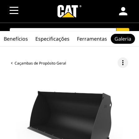
person
SEARCH
search
Benefícios
Especificações
Ferramentas
Galeria
more_vert
Caçambas de Propósito Geral