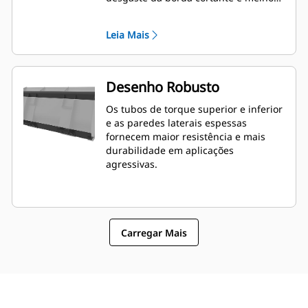
os recursos de nivelamento. O ângulo
e o posicionamento da borda podem
Leia Mais
ser mais fáceis de medir de dentro da
cabine.
Desenho Robusto
Os tubos de torque superior e inferior
e as paredes laterais espessas
fornecem maior resistência e mais
durabilidade em aplicações
agressivas.
Carregar Mais