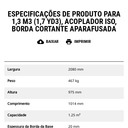
ESPECIFICAÇÕES DE PRODUTO PARA
1,3 M3 (1,7 YD3), ACOPLADOR ISO,
BORDA CORTANTE APARAFUSADA
cloud_download
print
BAIXAR
IMPRIMIR
Largura
2080 mm
Peso
467 kg
Altura
975 mm
Comprimento
1014 mm
Capacidade
1.25 m³
Espessura da Borda da Base
20 mm