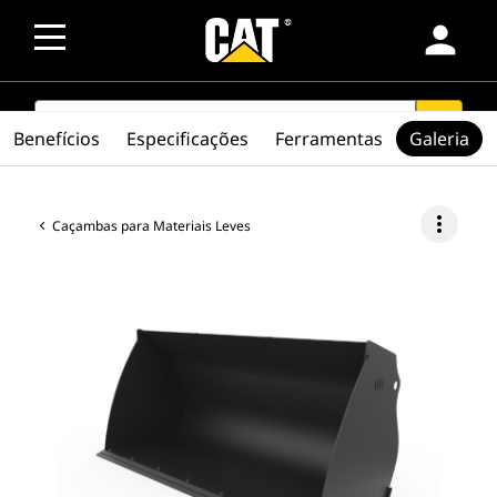
person
SEARCH
search
Benefícios
Especificações
Ferramentas
Galeria
more_vert
Caçambas para Materiais Leves