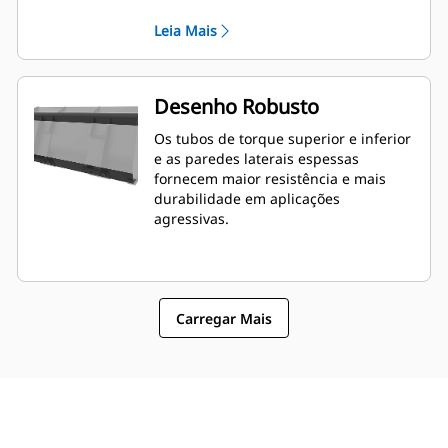
e o posicionamento da borda podem
Leia Mais
ser mais fáceis de medir de dentro da
cabine.
Desenho Robusto
Os tubos de torque superior e inferior
e as paredes laterais espessas
fornecem maior resistência e mais
durabilidade em aplicações
agressivas.
Carregar Mais