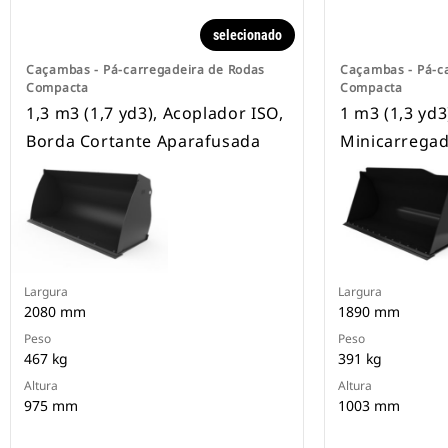
selecionado
Caçambas - Pá-carregadeira de Rodas
Caçambas - Pá-c
Compacta
Compacta
1,3 m3 (1,7 yd3), Acoplador ISO,
1 m3 (1,3 yd3
Borda Cortante Aparafusada
Minicarregad
Largura
Largura
2080 mm
1890 mm
Peso
Peso
467 kg
391 kg
Altura
Altura
975 mm
1003 mm