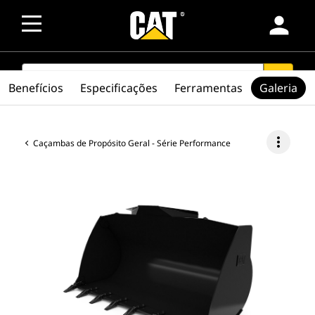
person
SEARCH
search
Benefícios
Especificações
Ferramentas
Galeria
more_vert
Caçambas de Propósito Geral - Série Performance