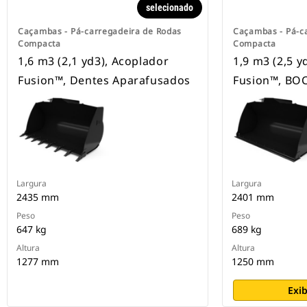
selecionado
Caçambas - Pá-carregadeira de Rodas
Caçambas - Pá-c
Compacta
Compacta
1,6 m3 (2,1 yd3), Acoplador
1,9 m3 (2,5 y
Fusion™, Dentes Aparafusados
Fusion™, BO
Largura
Largura
2435 mm
2401 mm
Peso
Peso
647 kg
689 kg
Altura
Altura
1277 mm
1250 mm
Exib