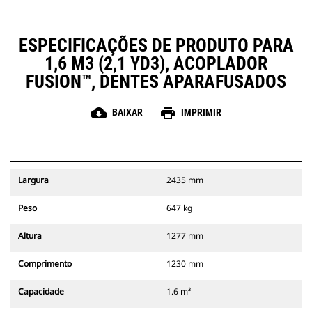
ESPECIFICAÇÕES DE PRODUTO PARA
1,6 M3 (2,1 YD3), ACOPLADOR
FUSION™, DENTES APARAFUSADOS
cloud_download
print
BAIXAR
IMPRIMIR
Largura
2435 mm
Peso
647 kg
Altura
1277 mm
Comprimento
1230 mm
Capacidade
1.6 m³