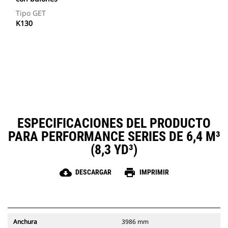
Tipo GET
K130
ESPECIFICACIONES DEL PRODUCTO
PARA PERFORMANCE SERIES DE 6,4 M³
(8,3 YD³)
cloud_download
print
DESCARGAR
IMPRIMIR
Anchura
3986 mm