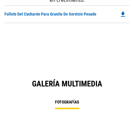
en crecimiento.
file_download
Do
Folleto Del Cucharón Para Granito De Servicio Pesado
P
O
in
a
N
Ta
GALERÍA MULTIMEDIA
FOTOGRAFÍAS