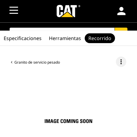
person
SEARCH
search
Especificaciones
Herramientas
Recorrido
more_vert
Granito de servicio pesado