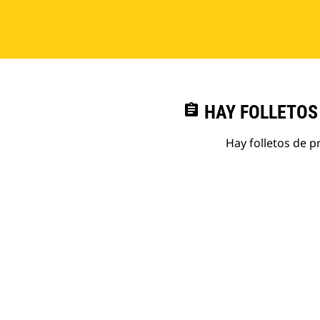
assignment
HAY FOLLETOS
Hay folletos de p