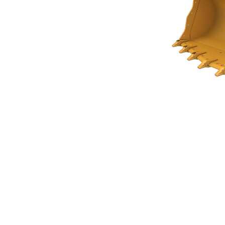
Cucharón Para Roca De 3,4 M³ (4,50 Yd³) Performance Series
Ven
Cambiar modelo