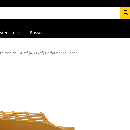
search
istencia
Piezas
a roca de 3,4 m³ (4,50 yd³) Performance Series