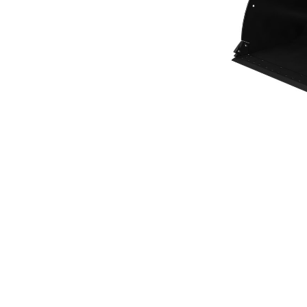
Cucharón De Uso General De 5,7 M³ (7,50 Yd³) Performance Series
Ven
Cambiar modelo