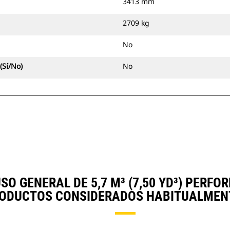
3413 mm
2709 kg
No
(Sí/No)
No
O GENERAL DE 5,7 M³ (7,50 YD³) PERFO
ODUCTOS CONSIDERADOS HABITUALMEN