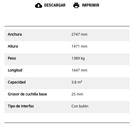
cloud_download
print
DESCARGAR
IMPRIMIR
Anchura
2747 mm
Altura
1471 mm
Peso
1389 kg
Longitud
1647 mm
Capacidad
3.8 m³
Grosor de cuchilla base
25 mm
Tipo de interfaz
Con bulón