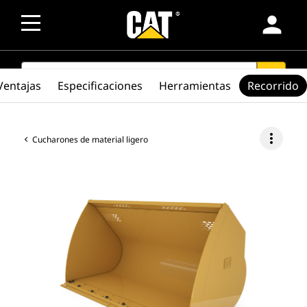
person
SEARCH
search
Ventajas
Especificaciones
Herramientas
Recorrido
more_vert
Cucharones de material ligero