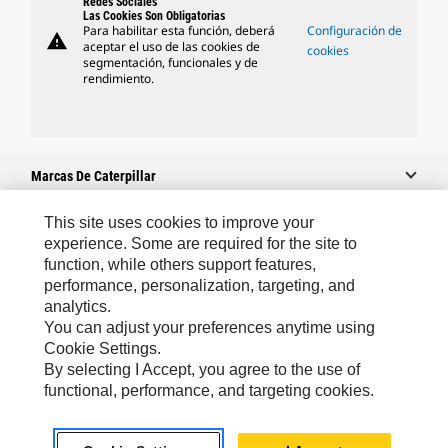
Redes Sociales
Las Cookies Son Obligatorias
Para habilitar esta función, deberá
Configuración de
warning
aceptar el uso de las cookies de
cookies
segmentación, funcionales y de
rendimiento.
Marcas De Caterpillar
This site uses cookies to improve your
experience. Some are required for the site to
Caterpillar.com
function, while others support features,
performance, personalization, targeting, and
Contacto Caterpillar
analytics.
Mis Preferencias De Marketing
You can adjust your preferences anytime using
Cookie Settings.
Mapa Del Sitio
By selecting I Accept, you agree to the use of
Cookie Settings
functional, performance, and targeting cookies.
Aviso Legal