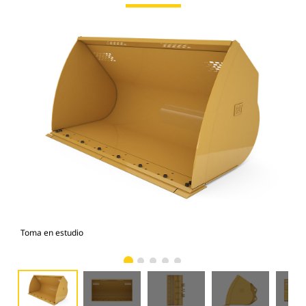
Toma en estudio
Vist