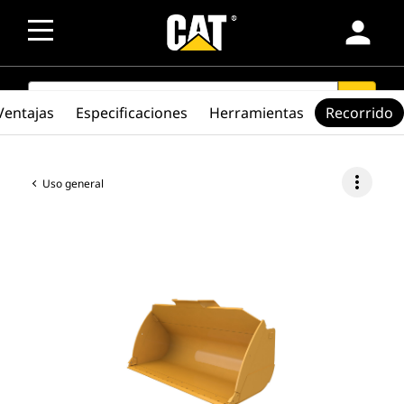
person
SEARCH
search
Ventajas
Especificaciones
Herramientas
Recorrido
more_vert
Uso general