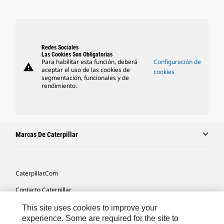
Redes Sociales
Las Cookies Son Obligatorias
Para habilitar esta función, deberá
Configuración de
warning
aceptar el uso de las cookies de
cookies
segmentación, funcionales y de
rendimiento.
Marcas De Caterpillar
Caterpillar.com
Contacto Caterpillar
Mis Preferencias De Marketing
This site uses cookies to improve your
experience. Some are required for the site to
Mapa Del Sitio