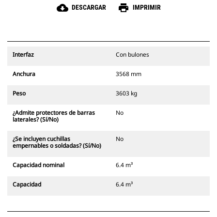
cloud_download
print
DESCARGAR
IMPRIMIR
Interfaz
Con bulones
Anchura
3568 mm
Peso
3603 kg
¿Admite protectores de barras
No
laterales? (Sí/No)
¿Se incluyen cuchillas
No
empernables o soldadas? (Sí/No)
Capacidad nominal
6.4 m³
Capacidad
6.4 m³