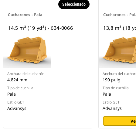
Seleccionado
Cucharones - Pala
Cucharones - Pal
14,5 m³ (19 yd³) - 634-0066
13,8 m³ (18 y
Anchura del cucharón
Anchura del cuchar
4,824 mm
190 pulg
Tipo de cuchilla
Tipo de cuchilla
Pala
Pala
Estilo GET
Estilo GET
Advansys
Advansys
Ve