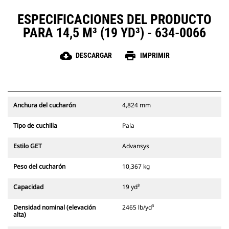
ESPECIFICACIONES DEL PRODUCTO
PARA 14,5 M³ (19 YD³) - 634-0066
cloud_download
print
DESCARGAR
IMPRIMIR
Anchura del cucharón
4,824 mm
Tipo de cuchilla
Pala
Estilo GET
Advansys
Peso del cucharón
10,367 kg
Capacidad
19 yd³
Densidad nominal (elevación
2465 lb/yd³
alta)