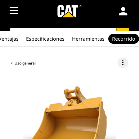
person
SEARCH
search
Ventajas
Especificaciones
Herramientas
Recorrido
more_vert
Uso general