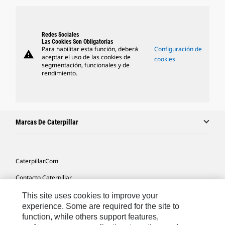
Redes Sociales
Las Cookies Son Obligatorias
Para habilitar esta función, deberá
Configuración de
warning
aceptar el uso de las cookies de
cookies
segmentación, funcionales y de
rendimiento.
Marcas De Caterpillar
Caterpillar.com
Contacto Caterpillar
Mis Preferencias De Marketing
This site uses cookies to improve your
experience. Some are required for the site to
Mapa Del Sitio
function, while others support features,