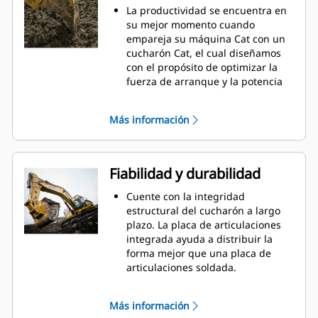
La productividad se encuentra en
su mejor momento cuando
empareja su máquina Cat con un
cucharón Cat, el cual diseñamos
con el propósito de optimizar la
fuerza de arranque y la potencia
de la máquina.
El perfil de revestimiento de doble
Más información
radio mejora el flujo de materiales
en el cucharón. El espacio libre
adicional en el talón garantiza que
la parte inferior del cucharón no
Fiabilidad y durabilidad
se arrastre, lo que reduce los
costes de mantenimiento.
Cuente con la integridad
Picos de consumo de combustible
estructural del cucharón a largo
durante la excavación. Los
plazo. La placa de articulaciones
cucharones Cat se han diseñado
integrada ayuda a distribuir la
para cortar material rápidamente
forma mejor que una placa de
para mejorar la eficiencia de
articulaciones soldada.
funcionamiento general de la
Los cucharones Cat se fabrican en
máquina.
acero resistente a la abrasión de
Más información
Cargue más material en menos
alta resistencia, especialmente en