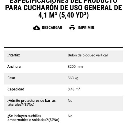
ESPECIFICACIONES DEL PRODUCTO
nivelado o cavar materiales duros
y abrasivos, existe una solución de
PARA CUCHARÓN DE USO GENERAL DE
punta.
4,1 M³ (5,40 YD³)
cloud_download
print
DESCARGAR
IMPRIMIR
Interfaz
Bulón de bloqueo vertical
Anchura
3200 mm
Peso
563 kg
Capacidad
0.48 m³
¿Admite protectores de barras
No
laterales? (Sí/No)
¿Se incluyen cuchillas
No
empernables o soldadas? (Sí/No)