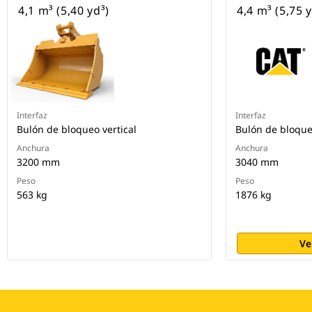
4,1 m³ (5,40 yd³)
4,4 m³ (5,75 y
Interfaz
Interfaz
Bulón de bloqueo vertical
Bulón de bloque
Anchura
Anchura
3200 mm
3040 mm
Peso
Peso
563 kg
1876 kg
Ve