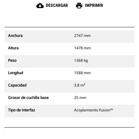
cloud_download
print
DESCARGAR
IMPRIMIR
Anchura
2747 mm
Altura
1478 mm
Peso
1368 kg
Longitud
1588 mm
Capacidad
3.8 m³
Grosor de cuchilla base
25 mm
Tipo de interfaz
Acoplamiento Fusion™