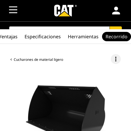
person
SEARCH
search
Ventajas
Especificaciones
Herramientas
Recorrido
more_vert
Cucharones de material ligero