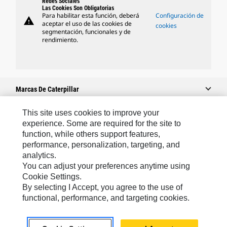
Redes Sociales
Las Cookies Son Obligatorias
Para habilitar esta función, deberá
Configuración de
warning
aceptar el uso de las cookies de
cookies
segmentación, funcionales y de
rendimiento.
Marcas De Caterpillar
This site uses cookies to improve your
experience. Some are required for the site to
Caterpillar.com
function, while others support features,
performance, personalization, targeting, and
Contacto Caterpillar
analytics.
Mis Preferencias De Marketing
You can adjust your preferences anytime using
Cookie Settings.
Mapa Del Sitio
By selecting I Accept, you agree to the use of
Cookie Settings
functional, performance, and targeting cookies.
Aviso Legal