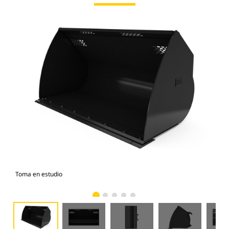
Toma en estudio
Vist