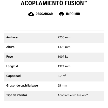
ACOPLAMIENTO FUSION™
cloud_download
print
DESCARGAR
IMPRIMIR
Anchura
2750 mm
Altura
1378 mm
Peso
1007 kg
Longitud
1324 mm
Capacidad
2.7 m³
Grosor de cuchilla base
25 mm
Tipo de interfaz
Acoplamiento Fusion™