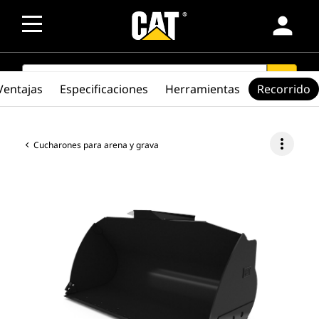
person
SEARCH
search
Ventajas
Especificaciones
Herramientas
Recorrido
more_vert
Cucharones para arena y grava