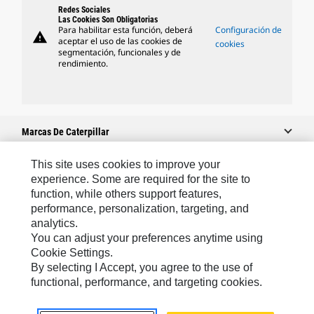
Redes Sociales
Las Cookies Son Obligatorias
Para habilitar esta función, deberá
Configuración de
warning
aceptar el uso de las cookies de
cookies
segmentación, funcionales y de
rendimiento.
Marcas De Caterpillar
This site uses cookies to improve your
experience. Some are required for the site to
Caterpillar.com
function, while others support features,
performance, personalization, targeting, and
Contacto Caterpillar
analytics.
Mis Preferencias De Marketing
You can adjust your preferences anytime using
Cookie Settings.
Mapa Del Sitio
By selecting I Accept, you agree to the use of
Cookie Settings
functional, performance, and targeting cookies.
Aviso Legal