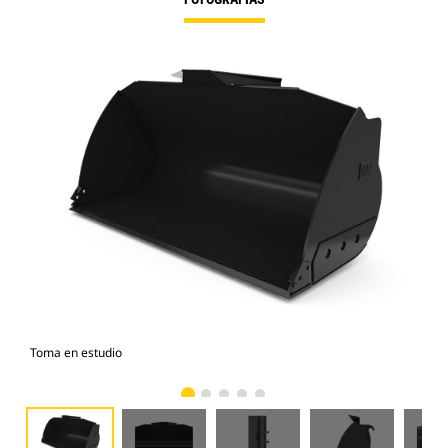
Toma en estudio
Vist