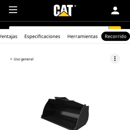
person
SEARCH
search
Ventajas
Especificaciones
Herramientas
Recorrido
more_vert
Uso general