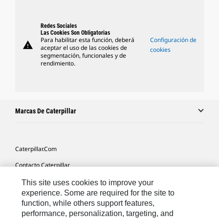
Redes Sociales
Las Cookies Son Obligatorias
Para habilitar esta función, deberá
Configuración de
warning
aceptar el uso de las cookies de
cookies
segmentación, funcionales y de
rendimiento.
Marcas De Caterpillar
Caterpillar.com
Contacto Caterpillar
Mis Preferencias De Marketing
This site uses cookies to improve your
experience. Some are required for the site to
Mapa Del Sitio
function, while others support features,
performance, personalization, targeting, and
Cookie Settings