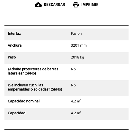
cloud_download
print
DESCARGAR
IMPRIMIR
Interfaz
Fusion
Anchura
3201 mm
Peso
2018 kg
¿Admite protectores de barras
No
laterales? (Sí/No)
¿Se incluyen cuchillas
No
empernables o soldadas? (Sí/No)
Capacidad nominal
4.2 m³
Capacidad
4.2 m³