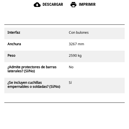
cloud_download
print
DESCARGAR
IMPRIMIR
Interfaz
Con bulones
Anchura
3267 mm
Peso
2590 kg
¿Admite protectores de barras
No
laterales? (Sí/No)
¿Se incluyen cuchillas
Sí
empernables o soldadas? (Sí/No)