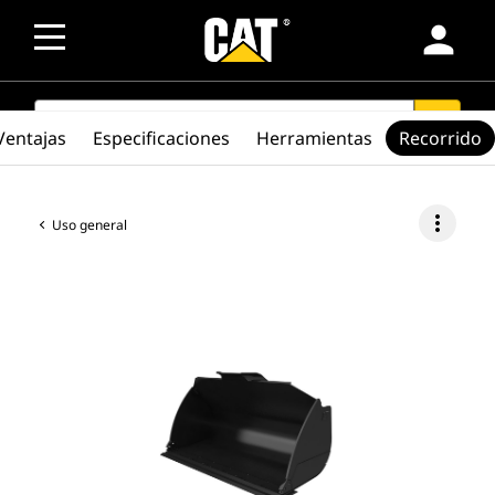
person
SEARCH
search
Ventajas
Especificaciones
Herramientas
Recorrido
more_vert
Uso general