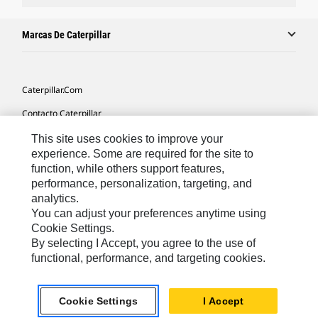
Marcas De Caterpillar
Caterpillar.com
Contacto Caterpillar
Mis Preferencias De Marketing
This site uses cookies to improve your
experience. Some are required for the site to
Mapa Del Sitio
function, while others support features,
performance, personalization, targeting, and
Cookie Settings
analytics.
Aviso Legal
You can adjust your preferences anytime using
Cookie Settings.
Privacidad
By selecting I Accept, you agree to the use of
functional, performance, and targeting cookies.
Europe-Spanish
© 2026 Caterpillar. Reservados todos los derechos
Cookie Settings
I Accept