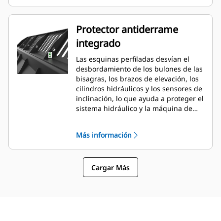
Protector antiderrame
integrado
Las esquinas perfiladas desvían el
desbordamiento de los bulones de las
bisagras, los brazos de elevación, los
cilindros hidráulicos y los sensores de
inclinación, lo que ayuda a proteger el
sistema hidráulico y la máquina de
posibles daños. Sigue la forma de la
pila de material amontonado creando
Más información
una buena visibilidad hacia delante
evitando daños en las esquinas al
descargar.
Cargar Más