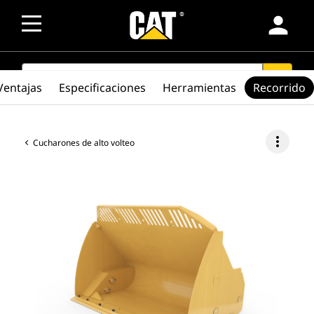
person
SEARCH
search
Ventajas
Especificaciones
Herramientas
Recorrido
more_vert
Cucharones de alto volteo