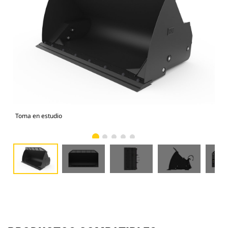
Toma en estudio
Vist