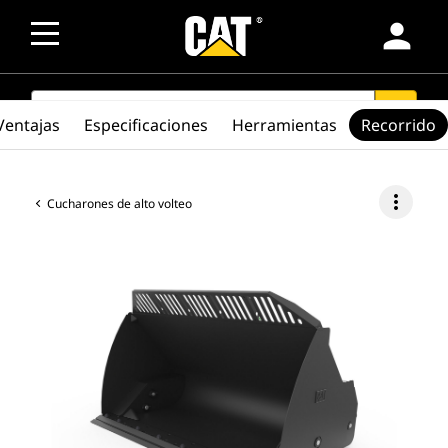
person
SEARCH
search
Ventajas
Especificaciones
Herramientas
Recorrido
more_vert
Cucharones de alto volteo