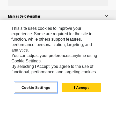
Marcas De Caterpillar
This site uses cookies to improve your
experience. Some are required for the site to
Caterpillar.com
function, while others support features,
performance, personalization, targeting, and
Contacto Caterpillar
analytics.
Mis Preferencias De Marketing
You can adjust your preferences anytime using
Cookie Settings.
Mapa Del Sitio
By selecting I Accept, you agree to the use of
Cookie Settings
functional, performance, and targeting cookies.
Aviso Legal
Cookie Settings
I Accept
Privacidad
Europe-Spanish
© 2026 Caterpillar. Reservados todos los derechos