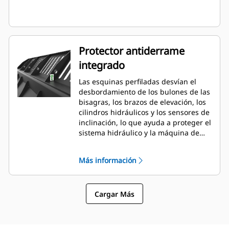
Protector antiderrame
integrado
Las esquinas perfiladas desvían el
desbordamiento de los bulones de las
bisagras, los brazos de elevación, los
cilindros hidráulicos y los sensores de
inclinación, lo que ayuda a proteger el
sistema hidráulico y la máquina de
posibles daños. Sigue la forma de la
pila de material amontonado creando
Más información
una buena visibilidad hacia delante
evitando daños en las esquinas al
descargar.
Cargar Más