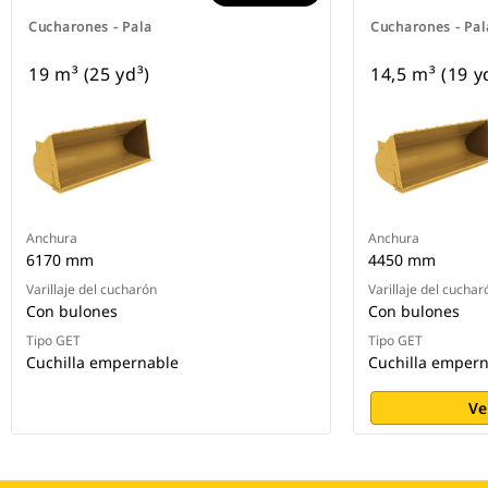
Cucharones - Pala
Cucharones - Pal
19 m³ (25 yd³)
14,5 m³ (19 y
Anchura
Anchura
6170 mm
4450 mm
Varillaje del cucharón
Varillaje del cuchar
Con bulones
Con bulones
Tipo GET
Tipo GET
Cuchilla empernable
Cuchilla emper
Ve