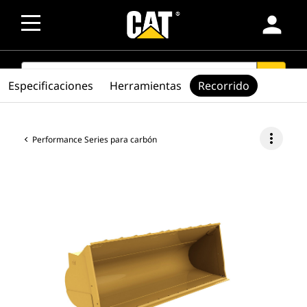
person
SEARCH
search
Especificaciones
Herramientas
Recorrido
more_vert
Performance Series para carbón