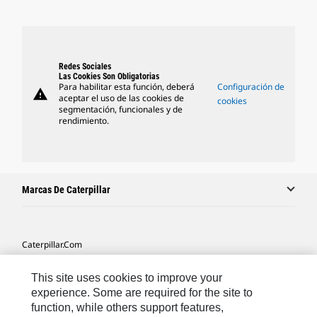
Redes Sociales
Las Cookies Son Obligatorias
Para habilitar esta función, deberá
Configuración de
warning
aceptar el uso de las cookies de
cookies
segmentación, funcionales y de
rendimiento.
Marcas De Caterpillar
Caterpillar.com
Contacto Caterpillar
This site uses cookies to improve your
Mis Preferencias De Marketing
experience. Some are required for the site to
function, while others support features,
Mapa Del Sitio