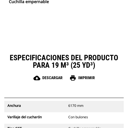
Cuchilla empernable
ESPECIFICACIONES DEL PRODUCTO
PARA 19 M³ (25 YD³)
cloud_download
print
DESCARGAR
IMPRIMIR
Anchura
6170 mm
Varillaje del cucharón
Con bulones