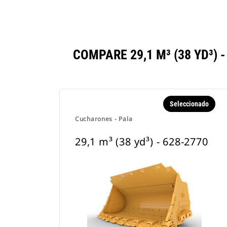
COMPARE 29,1 M³ (38 YD³
Seleccionado
Cucharones - Pala
29,1 m³ (38 yd³) - 628-2770