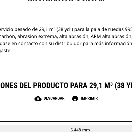
rvicio pesado de 29,1 m³ (38 yd³) para la pala de ruedas 99
carbón, abrasión extrema, alta abrasión, ARM alta abrasión,
gase en contacto con su distribuidor para más informació
gaste.
ONES DEL PRODUCTO PARA 29,1 M³ (38 YD
cloud_download
print
DESCARGAR
IMPRIMIR
6,448 mm