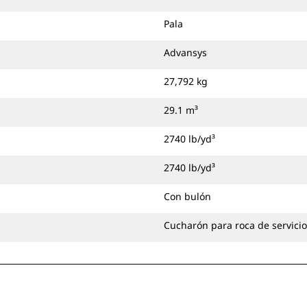
Pala
Advansys
27,792 kg
29.1 m³
2740 lb/yd³
2740 lb/yd³
Con bulón
Cucharón para roca de servici