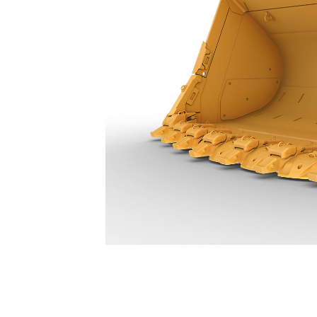
29,1 M³ (38 Yd³) - 628-2770
Ven
Cambiar modelo