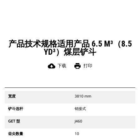
产品技术规格适用产品 6.5 M³（8.5
YD³）煤层铲斗
cloud_download
print
下载
打印
宽度
3810 mm
铲斗连杆
销接式
GET 型
J460
齿尖数量
10