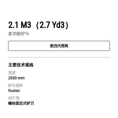
2.1 M3（2.7 Yd3）
多功能铲斗
查找代理商
主要技术规格
宽度
2550 mm
铲斗连杆
Fusion
GET 型
螺栓固定式铲刃