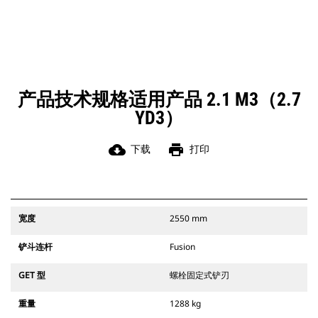
产品技术规格适用产品 2.1 M3（2.7
YD3）
cloud_download
print
下载
打印
宽度
2550 mm
铲斗连杆
Fusion
GET 型
螺栓固定式铲刃
重量
1288 kg