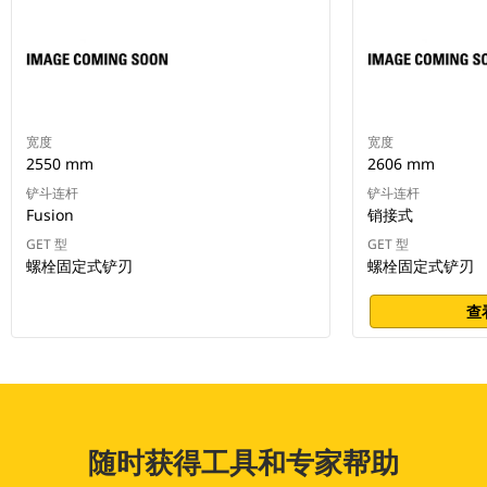
宽度
宽度
2550 mm
2606 mm
铲斗连杆
铲斗连杆
Fusion
销接式
GET 型
GET 型
螺栓固定式铲刃
螺栓固定式铲刃
查
随时获得工具和专家帮助