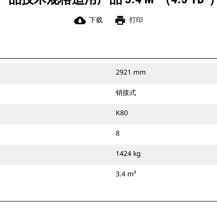
cloud_download
print
下载
打印
2921 mm
销接式
K80
8
1424 kg
3.4 m³