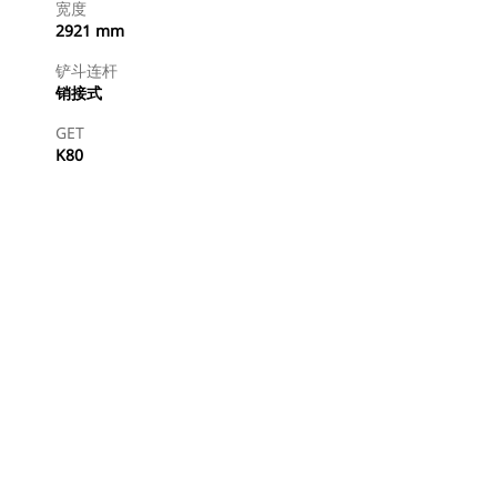
宽度
2921 mm
铲斗连杆
销接式
GET
K80
查找代理商
）