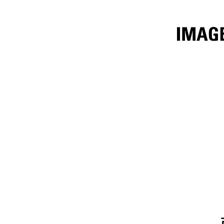
3.4 M³（4.5 Yd³）
规
更改型号