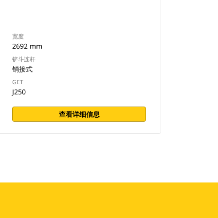
宽度
2692 mm
铲斗连杆
销接式
GET
J250
查看详细信息