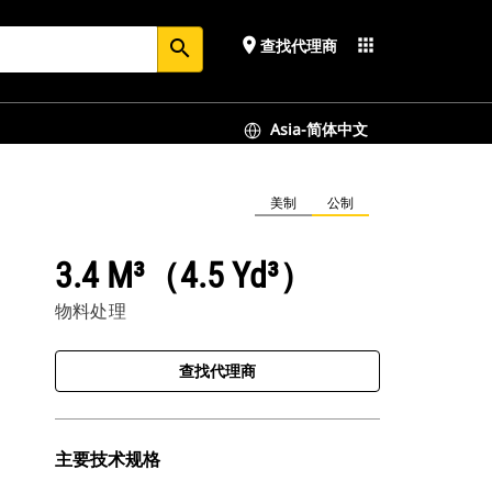
place
apps
查找代理商
search
Asia-简体中文
美制
公制
3.4 M³（4.5 Yd³）
物料处理
查找代理商
主要技术规格