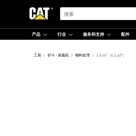
SEARCH
产品
行业
服务和支持
配件
工装
铲斗 - 装载机
物料处理
3.4 m³（4.5 yd³）