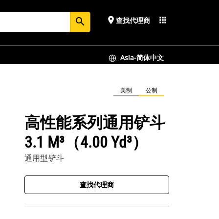
place
apps
查找代理商
search
Asia-简体中文
美制
公制
高性能系列通用铲斗
3.1 M³（4.00 Yd³）
通用型铲斗
查找代理商