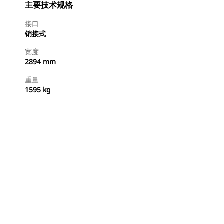
主要技术规格
接口
销接式
宽度
2894 mm
重量
1595 kg
查找代理商