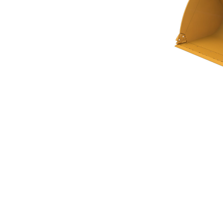
高性能系列通用铲斗 3.1 M³（4.00 Yd³）
优
更改型号