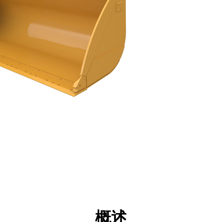
点
规格
工具
展示
概述