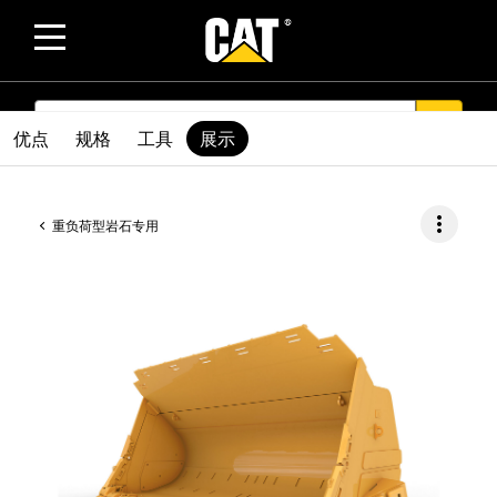
SEARCH
search
优点
规格
工具
展示
more_vert
重负荷型岩石专用