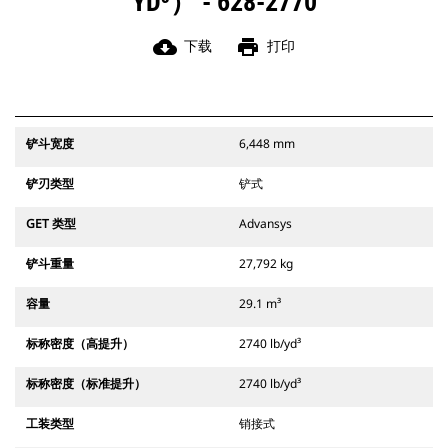
YD³） - 628-2770
cloud_download
print
下载
打印
铲斗宽度
6,448 mm
铲刃类型
铲式
GET 类型
Advansys
铲斗重量
27,792 kg
容量
29.1 m³
标称密度（高提升）
2740 lb/yd³
标称密度（标准提升）
2740 lb/yd³
工装类型
销接式