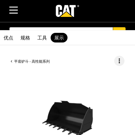
SEARCH
search
优点
规格
工具
展示
more_vert
平底铲斗 - 高性能系列